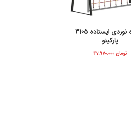
صخره نوردی ایستاده 3105
پارکینو
تومان
47.970.000