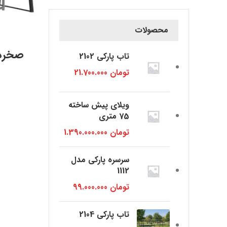
محصولات
تاب پارکی 2102
تومان
21.700.000
ویلای پیش ساخته
75 متری
تومان
1.390.000.000
سرسره پارکی مدل
1112
تومان
99.000.000
تاب پارکی 2104