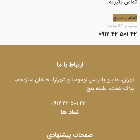
تماس بگیریم.
تماس سریع
پشتیبانی 24 ساعته
42 501 42 0912
ارتباط با ما
تهران، مابین پاتریس لومومبا و شهرآرا، خیابان سیزدهم،
پلاک هفت، طبقه پنج
42 501 42 0912
نماد ها
صفحات پیشنهادی