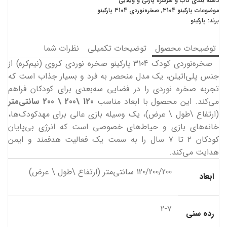
دسته بندی
تاب و سرسره پارکی و ویلایی
موضوعات
پارکینو 3104
,
صخره‌نوردی 3104 پارکینو
برند:
پارکینو
توضیحات محصول
توضیحات تکمیلی
نظرات شما
صخره‌نوردی کودک 3104 پارکینو صخره نوردی کروی (نیم‌کره) از
جنس پلی‌اتیلن، یک مدل منحصر به فرد و بسیار جذاب است که
تجربه صخره نوردی را در فضایی سه‌بعدی برای کودکان فراهم
می‌کند. این محصول با ابعاد مناسب
120 \200 \ 200 سانتی‌متر
(ارتفاع \طول \ عرض)، یک وسیله بازی عالی برای مهدکودک‌ها،
خانه‌های بازی و حیاط‌های خصوصی است که انرژی بی‌پایان
کودکان ۲ تا ۷ سال را به سمت یک فعالیت هدفمند و ایمن
هدایت می‌کند.
120/200/200 سانتی‌متر (ارتفاع \طول \ عرض)
ابعاد
2-7
رده سنی